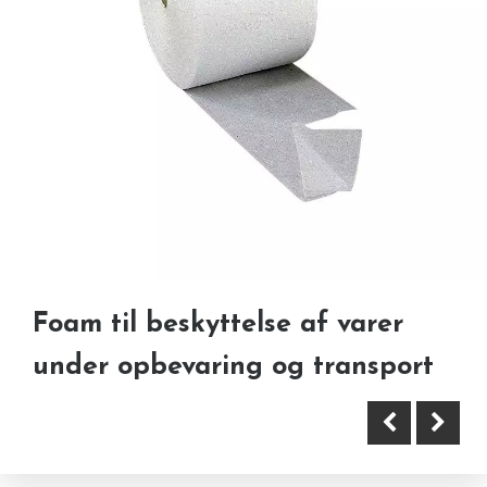
De bedste områder i København
Den nemme løsning, når bilen er
til secondhand shopping
blevet et problem
Foam til beskyttelse af varer
under opbevaring og transport