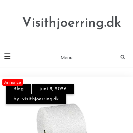
Skip
to
content
Visithjoerring.dk
Menu
Annonce
Annonce
Annonce
Blog
juni 8, 2026
Blog
juni 18, 2026
by
visithjoerring.dk
by
visithjoerring.dk