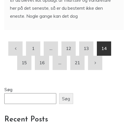
Er du blevet lidt opslugt af friluftsliv og vandreture
her på det seneste, så er du bestemt ikke den
eneste. Nogle gange kan det dog
1
…
12
13
14
15
16
…
21
Søg
Søg
Recent Posts