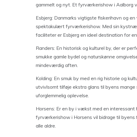
gammelt og nyt. Et fyrværkerishow i Aalborg vil 
Esbjerg: Danmarks vigtigste fiskerihavn og en
spektakulært fyrværkerishow. Med sin kystnær
faciliteter er Esbjerg en ideel destination for 
Randers: En historisk og kulturel by, der er pe
smukke gamle bydel og naturskønne omgivelser 
mindeværdig aften.
Kolding: En smuk by med en rig historie og kultu
utvivlsomt tilføje ekstra glans til byens man
uforglemmelig oplevelse.
Horsens: Er en by i vækst med en interessant h
fyrværkerishow i Horsens vil bidrage til byens
alle aldre.