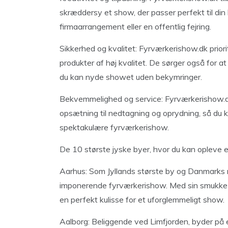
skræddersy et show, der passer perfekt til din
firmaarrangement eller en offentlig fejring.
Sikkerhed og kvalitet: Fyrværkerishow.dk prio
produkter af høj kvalitet. De sørger også for at
du kan nyde showet uden bekymringer.
Bekvemmelighed og service: Fyrværkerishow.dk t
opsætning til nedtagning og oprydning, så du 
spektakulære fyrværkerishow.
De 10 største jyske byer, hvor du kan opleve
Aarhus: Som Jyllands største by og Danmarks n
imponerende fyrværkerishow. Med sin smukke h
en perfekt kulisse for et uforglemmeligt show.
Aalborg: Beliggende ved Limfjorden, byder p