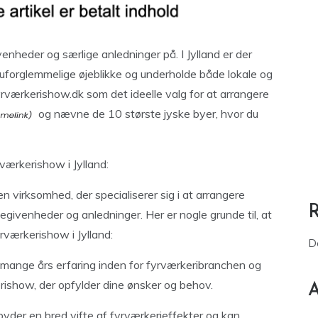
enheder og særlige anledninger på. I Jylland er der
forglemmelige øjeblikke og underholde både lokale og
yrværkerishow.dk som det ideelle valg for at arrangere
og nævne de 10 største jyske byer, hvor du
værkerishow i Jylland:
 virksomhed, der specialiserer sig i at arrangere
givenheder og anledninger. Her er nogle grunde til, at
rværkerishow i Jylland:
D
 mange års erfaring inden for fyrværkeribranchen og
ishow, der opfylder dine ønsker og behov.
A
lbyder en bred vifte af fyrværkerieffekter og kan