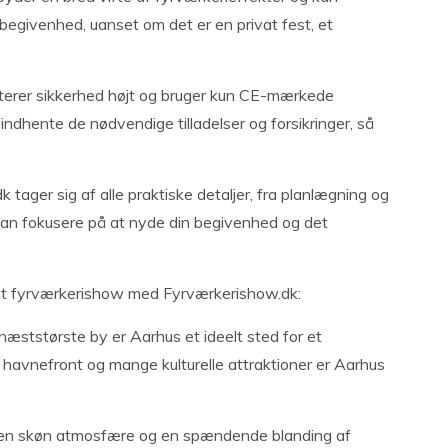
 begivenhed, uanset om det er en privat fest, et
riterer sikkerhed højt og bruger kun CE-mærkede
 indhente de nødvendige tilladelser og forsikringer, så
ager sig af alle praktiske detaljer, fra planlægning og
kan fokusere på at nyde din begivenhed og det
 et fyrværkerishow med Fyrværkerishow.dk:
æststørste by er Aarhus et ideelt sted for et
avnefront og mange kulturelle attraktioner er Aarhus
å en skøn atmosfære og en spændende blanding af