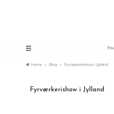
Skip
to
content
Priv
Home
»
Blog
»
Fyrværkerishow i Jylland
Fyrværkerishow i Jylland