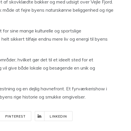
et af skovklædte bakker og med udsigt over Vejle Fjord.
sk måde at fejre byens naturskønne beliggenhed og rige
for sine mange kulturelle og sportslige
elt sikkert tilføje endnu mere liv og energi til byens
åder, hvilket gør det til et ideelt sted for et
g vil give både lokale og besøgende en unik og
stning og en dejlig havnefront. Et fyrværkerishow i
 byens rige historie og smukke omgivelser.
PINTEREST
LINKEDIN