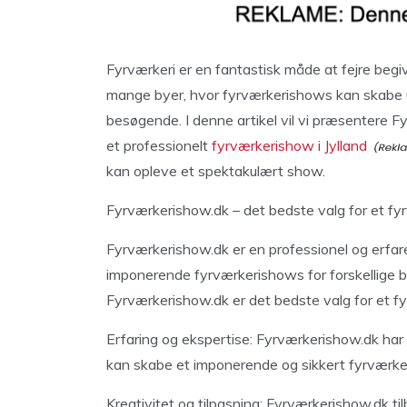
Fyrværkeri er en fantastisk måde at fejre begiv
mange byer, hvor fyrværkerishows kan skabe u
besøgende. I denne artikel vil vi præsentere F
et professionelt
fyrværkerishow i Jylland
kan opleve et spektakulært show.
Fyrværkerishow.dk – det bedste valg for et fyr
Fyrværkerishow.dk er en professionel og erfaren
imponerende fyrværkerishows for forskellige be
Fyrværkerishow.dk er det bedste valg for et fy
Erfaring og ekspertise: Fyrværkerishow.dk har
kan skabe et imponerende og sikkert fyrværker
Kreativitet og tilpasning: Fyrværkerishow.dk ti