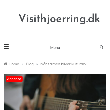
Skip
to
content
Visithjoerring.dk
Menu
Home
»
Blog
»
Når salmen bliver kulturarv
Annonce