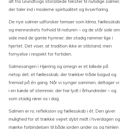
alt fra Grundtvigs storslåede tekster til nutidige salmer,
der taler ind i moderne spiritualitet og livserfaring.
De nye salmer udforsker temaer som klima, fællesskab
og menneskets forhold til naturen – og de står side om
side med de gamle hymner, der stadig rammer lige i
hjertet. Det viser, at tradition ikke er stilstand, men
fornyelse i respekt for fortiden.
Salmesangen i Hjørring og omegn er et billede på
netop det: et fællesskab, der trækker tråde bagud og
fremad på én gang. Når vi synger sammen, deltager vi
i en kæde af stemmer, der har lydt i århundreder – og
som stadig rører os i dag.
Salmen er ro, refleksion og fællesskab i ét. Den giver
mulighed for at trække vejret dybt midt i hverdagen og
mærke forbindelsen til både jorden under os og himlen