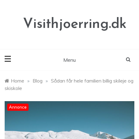
Skip
to
content
Visithjoerring.dk
Menu
Home
»
Blog
»
Sådan får hele familien billig skileje og
skiskole
Annonce