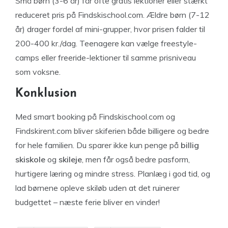
Små børn (3-6 år) får ofte gratis lektioner eller stærkt
reduceret pris på Findskischool.com. Ældre børn (7-12
år) drager fordel af mini-grupper, hvor prisen falder til
200-400 kr./dag. Teenagere kan vælge freestyle-
camps eller freeride-lektioner til samme prisniveau
som voksne.
Konklusion
Med smart booking på Findskischool.com og
Findskirent.com bliver skiferien både billigere og bedre
for hele familien. Du sparer ikke kun penge på
billig
skiskole
og
skileje
, men får også bedre pasform,
hurtigere læring og mindre stress. Planlæg i god tid, og
lad børnene opleve skiløb uden at det ruinerer
budgettet – næste ferie bliver en vinder!