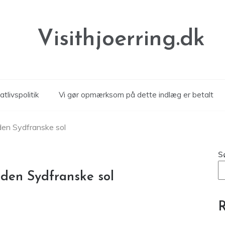
Visithjoerring.dk
atlivspolitik
Vi gør opmærksom på dette indlæg er betalt
den Sydfranske sol
S
 den Sydfranske sol
R