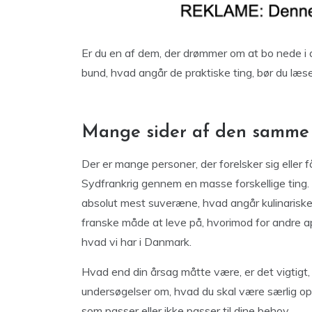
Er du en af dem, der drømmer om at bo nede i
bund, hvad angår de praktiske ting, bør du læs
Mange sider af den samme
Der er mange personer, der forelsker sig eller få
Sydfrankrig gennem en masse forskellige ting
absolut mest suveræne, hvad angår kulinariske 
franske måde at leve på, hvorimod for andre ap
hvad vi har i Danmark.
Hvad end din årsag måtte være, er det vigtigt, a
undersøgelser om, hvad du skal være særlig o
som passer eller ikke passer til dine behov.