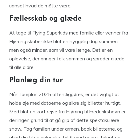
uanset hvad de måtte være.
Fællesskab og glæde
At tage til Flying Superkids med familie eller venner fra
Hjørring skaber ikke blot en hyggelig dag sammen,
men også minder, som vil vare længe. Det er en
oplevelse, der bringer folk sammen og spreder glæde
til alle aldre.
Planlæg din tur
Når Tourplan 2025 offentliggøres, er det vigtigt at
holde øje med datoerne og sikre sig billetter hurtigt.
Med blot en kort rejse fra Hjørring til Frederikshavn er
der ingen grund til at gå glip af dette spektakulære
show. Tag familien under armen, book billetterne, og
glæd dig til en oplevelse fyldt med energi, talent og