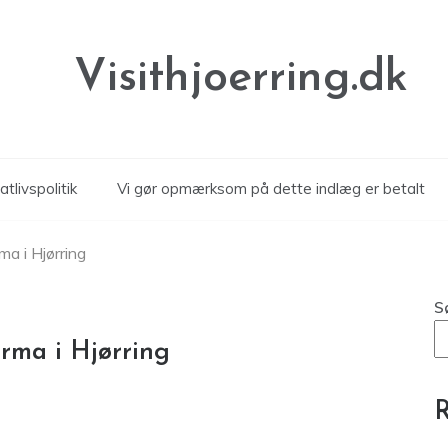
Visithjoerring.dk
atlivspolitik
Vi gør opmærksom på dette indlæg er betalt
rma i Hjørring
S
firma i Hjørring
R