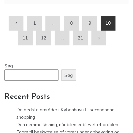
1
…
8
9
10
11
12
…
21
Søg
Søg
Recent Posts
De bedste områder i København til secondhand
shopping
Den nemme løsning, når bilen er blevet et problem
Foam til beskyttelse af varer under opbevaring og